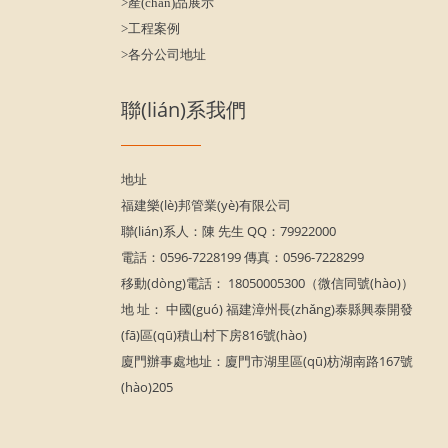
>產(chǎn)品展示
>工程案例
>各分公司地址
聯(lián)系我們
地址
福建樂(lè)邦管業(yè)有限公司
聯(lián)系人：陳 先生 QQ：79922000
電話：0596-7228199 傳真：0596-7228299
移動(dòng)電話： 18050005300（微信同號(hào)）
地 址： 中國(guó) 福建漳州長(zhǎng)泰縣興泰開發
(fā)區(qū)積山村下房816號(hào)
廈門辦事處地址：廈門市湖里區(qū)枋湖南路167號
(hào)205