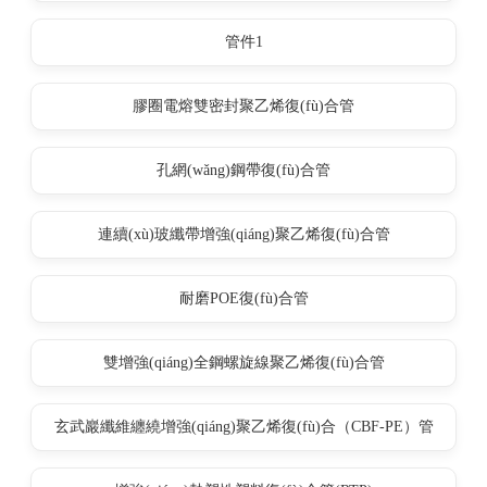
孔網(wǎng)鋼帶復(fù)合管
管件1
連續(xù)玻纖帶增強(qiáng)聚乙烯復(fù)合管
膠圈電熔雙密封聚乙烯復(fù)合管
耐磨POE復(fù)合管
孔網(wǎng)鋼帶復(fù)合管
雙增強(qiáng)全鋼螺旋線聚乙烯復(fù)合管
連續(xù)玻纖帶增強(qiáng)聚乙烯復(fù)合管
玄武巖纖維纏繞增強(qiáng)聚乙烯復(fù)合（CBF-PE）管
耐磨POE復(fù)合管
增強(qiáng)熱塑性塑料復(fù)合管(RTP)
雙增強(qiáng)全鋼螺旋線聚乙烯復(fù)合管
玄武巖纖維纏繞增強(qiáng)聚乙烯復(fù)合（CBF-PE）管