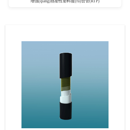
增強(qiáng)熱塑性塑料復(fù)合管(RTP)