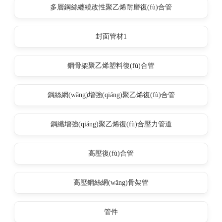
多層鋼絲纏繞改性聚乙烯耐磨復(fù)合管
鋼絲網(wǎng)增強(qiáng)聚乙烯復(fù)合管
封面管材1
鋼纖增強(qiáng)聚乙烯復(fù)合壓力管道
鋼骨架聚乙烯塑料復(fù)合管
高壓復(fù)合管
鋼絲網(wǎng)增強(qiáng)聚乙烯復(fù)合管
高壓鋼絲網(wǎng)骨架管
鋼纖增強(qiáng)聚乙烯復(fù)合壓力管道
管件
高壓復(fù)合管
管件1
高壓鋼絲網(wǎng)骨架管
膠圈電熔雙密封聚乙烯復(fù)合管
管件