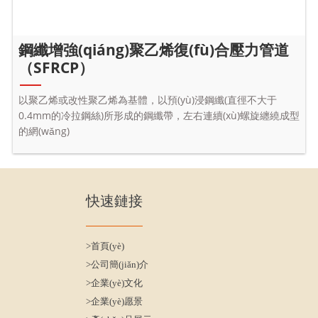
鋼纖增強(qiáng)聚乙烯復(fù)合壓力管道
（SFRCP）
以聚乙烯或改性聚乙烯為基體，以預(yù)浸鋼纖(直徑不大于
0.4mm的冷拉鋼絲)所形成的鋼纖帶，左右連續(xù)螺旋纏繞成型
的網(wǎng)
快速鏈接
>首頁(yè)
>公司簡(jiǎn)介
>企業(yè)文化
>企業(yè)愿景