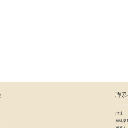
接
聯系
地址
福建樂邦