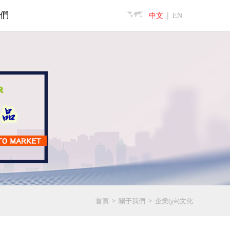
們
|
中文
EN
>
>
企業(yè)文化
首頁
關于我們