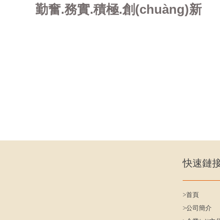
勤奮.務實.積極.創(chuàng)新
快速鏈
>首頁
>公司簡介